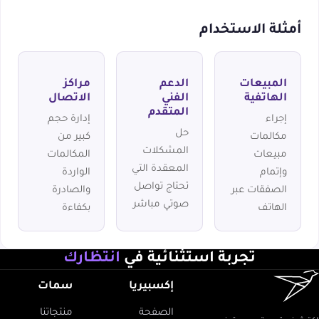
أمثلة الاستخدام
المبيعات
الدعم
مراكز
الهاتفية
الفني
الاتصال
المتقدم
إجراء
إدارة حجم
حل
مكالمات
كبير من
المشكلات
مبيعات
المكالمات
المعقدة التي
وإتمام
الواردة
تحتاج تواصل
الصفقات عبر
والصادرة
صوتي مباشر
الهاتف
بكفاءة
تجربة استثنائية في
انتظارك
إكسبيريا
سمات
الصفحة
منتجاتنا