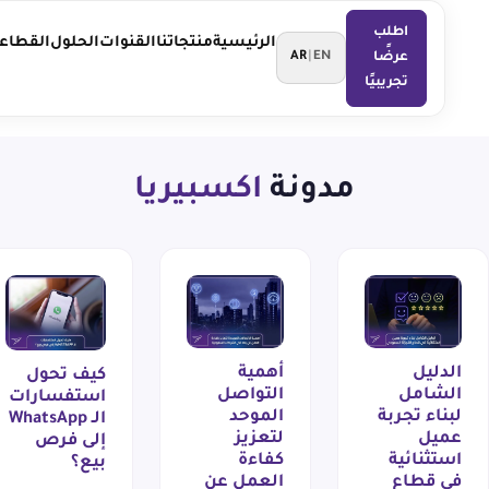
اطلب
الرئيسية
منتجاتنا
القنوات
الحلول
القطاعات
عرضًا
AR
|
EN
تجريبيًا
مدونة
اكسبيريا
الدليل
أهمية
كيف تحول
الشامل
التواصل
استفسارات
لبناء تجربة
الموحد
الـ WhatsApp
عميل
لتعزيز
إلى فرص
استثنائية
كفاءة
بيع؟
في قطاع
العمل عن