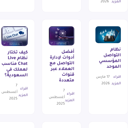
المزيد
2026
نظام
أفضل
كيف تختار
التواصل
أدوات لإدارة
نظام Live
المؤسسي
التواصل مع
Chat مناسب
الموحد
العملاء عبر
لعملك في
قنوات
السعودية؟
اقراء
17 مارس
متعددة
المزيد
2026
7
اقراء
7
أغسطس
اقراء
المزيد
أغسطس
2025
المزيد
2025