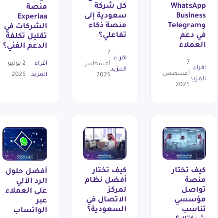
WhatsApp
كل شركة
منصة
Business
سعودية إلى
Experiaa
وTelegram
منصة ذكاء
الشركات في
في دعم
تفاعلي؟
تقليل تكلفة
العملاء
الدعم الفني؟
7
اقراء
7
اقراء
2 يوليو
أغسطس
اقراء
المزيد
أغسطس
المزيد
2025
2025
المزيد
2025
كيف تختار
كيف تختار
أفضل حلول
منصة
أفضل نظام
الرد الآلي
تواصل
لمركز
على العملاء
مؤسسي
الاتصال في
عبر
تناسب
السعودية؟
الواتساب