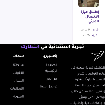
إطلاق ميزة
الاتصال
المرئي
اقراء
9 مارس
المزيد
2025
تجربة استثنائية في
انتظارك
إكسبيريا
سمات
الصفحة
منتجاتنا
شف تجربة جديدة في
الرئيسية
القنوات
 التواصل. تقدم
من نحن
يريا حلولًا مبتكرة
الحلول
سين تجربة العملاء
تواصل معنا
القطاعات
يز الكفاءة، من خلال
المدونة
صل نصي ومرئي
تماعات حية وتطبيقات